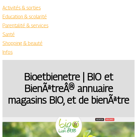
Activités & sorties
Education & scolarité
Parentalité & services
Santé
Shopping & beauté
Infos
Bioet­bie­net­re | BIO et
BienÃªtreÂ® annuaire
magasins BIO, et de bienÃªtre