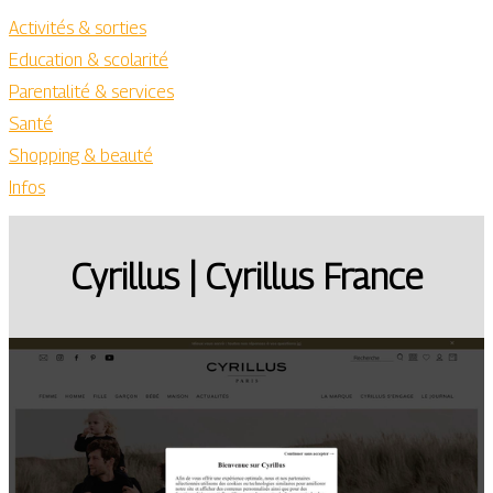
Activités & sorties
Education & scolarité
Parentalité & services
Santé
Shopping & beauté
Infos
Cyrillus | Cyrillus France